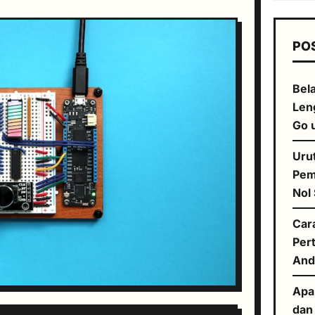
PO
Bela
Len
Go 
Uru
Pem
Nol
Car
Per
And
Apa
dan