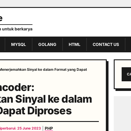
e
 untuk berkarya
MYSQL
GOLANG
HTML
CONTACT US
Menerjemahkan Sinyal ke dalam Format yang Dapat
C
ncoder:
n Sinyal ke dalam
Dapat Diproses
|
PHP
iperbarui: 25 June 2023