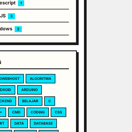
escript
1
eJS
3
ndows
2
G
0WEBHOST
ALGORITMA
DROID
ARDUINO
CKEND
BELAJAR
C
+
CMD
CODING
CSS
RT
DATA
DATABASE