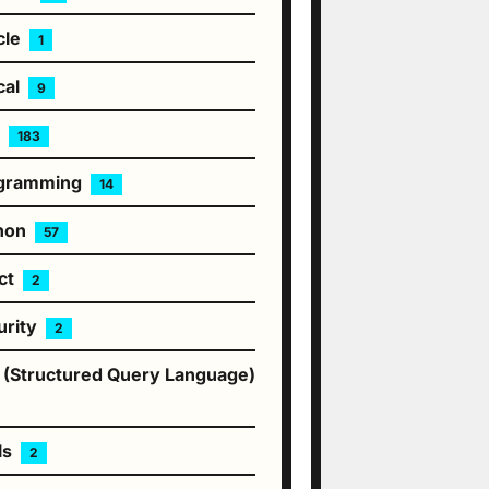
cle
1
cal
9
P
183
gramming
14
hon
57
ct
2
urity
2
 (Structured Query Language)
ls
2