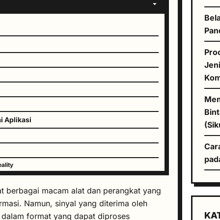
Bela
Pan
Pro
Jen
Kom
Mem
Bin
 Aplikasi
(Sik
Car
pad
ality
at berbagai macam alat dan perangkat yang
rmasi. Namun, sinyal yang diterima oleh
KA
u dalam format yang dapat diproses