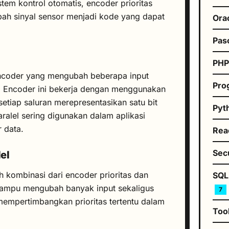
stem kontrol otomatis, encoder prioritas
ah sinyal sensor menjadi kode yang dapat
Ora
Pas
PH
 encoder yang mengubah beberapa input
Pro
t. Encoder ini bekerja dengan menggunakan
setiap saluran merepresentasikan satu bit
Pyt
ralel sering digunakan dalam aplikasi
r data.
Rea
Sec
el
ah kombinasi dari encoder prioritas dan
SQL
 mampu mengubah banyak input sekaligus
7
empertimbangkan prioritas tertentu dalam
Too