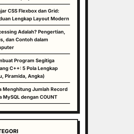
jar CSS Flexbox dan Grid:
duan Lengkap Layout Modern
cessing Adalah? Pengertian,
is, dan Contoh dalam
puter
buat Program Segitiga
tang C++: 5 Pola Lengkap
u, Piramida, Angka)
a Menghitung Jumlah Record
a MySQL dengan COUNT
TEGORI