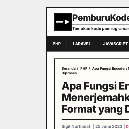
PemburuKod
Temukan kode pemrograman
PHP
LARAVEL
JAVASCRIPT
Beranda
/
PHP
/
Apa Fungsi Encoder: 
Diproses
Apa Fungsi E
Menerjemahka
Format yang 
Sigit Nurhanafi
|
25 June 2023
|
D