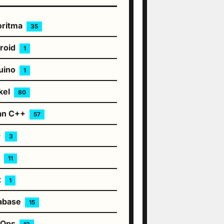
oritma
35
roid
1
uino
1
kel
80
an C++
57
+
3
S
11
t
1
abase
15
vOps