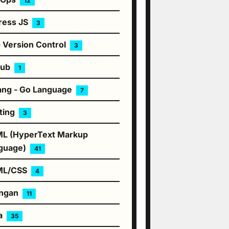
12
ress JS
3
- Version Control
3
hub
1
ang - Go Language
7
ting
3
L (HyperText Markup
guage)
41
ML/CSS
4
ingan
11
a
35