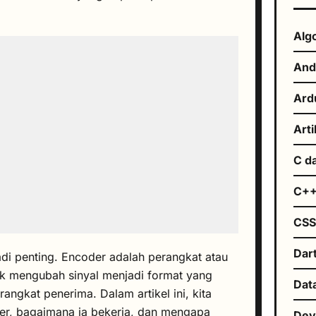
Alg
And
Ard
Arti
C d
C+
CS
Dar
adi penting. Encoder adalah perangkat atau
uk mengubah sinyal menjadi format yang
Dat
rangkat penerima. Dalam artikel ini, kita
der, bagaimana ia bekerja, dan mengapa
De