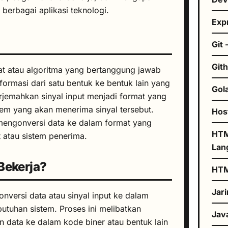
berbagai aplikasi teknologi.
Exp
Git 
Git
at atau algoritma yang bertanggung jawab
ormasi dari satu bentuk ke bentuk lain yang
Gol
jemahkan sinyal input menjadi format yang
tem yang akan menerima sinyal tersebut.
Hos
mengonversi data ke dalam format yang
HTM
 atau sistem penerima.
Lan
Bekerja?
HT
Jar
versi data atau sinyal input ke dalam
utuhan sistem. Proses ini melibatkan
Jav
data ke dalam kode biner atau bentuk lain