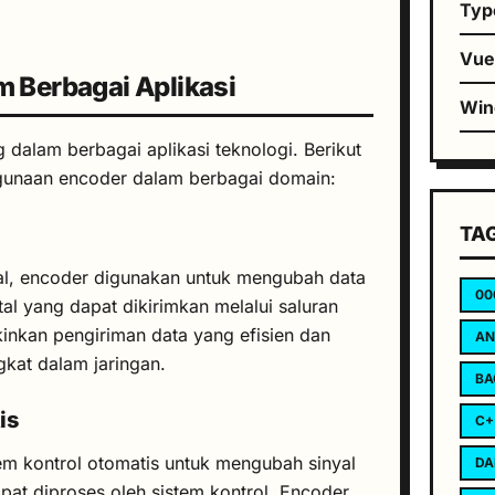
Typ
Vu
m Berbagai Aplikasi
Wi
 dalam berbagai aplikasi teknologi. Berikut
gunaan encoder dalam berbagai domain:
TA
tal, encoder digunakan untuk mengubah data
00
tal yang dapat dikirimkan melalui saluran
nkan pengiriman data yang efisien dan
AN
gkat dalam jaringan.
BA
is
C+
m kontrol otomatis untuk mengubah sinyal
DA
pat diproses oleh sistem kontrol. Encoder