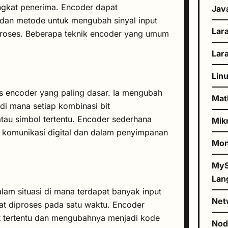
ngkat penerima. Encoder dapat
Jav
dan metode untuk mengubah sinyal input
Lar
proses. Beberapa teknik encoder yang umum
Lar
Lin
s encoder yang paling dasar. Ia mengubah
Mat
 di mana setiap kombinasi bit
atau simbol tertentu. Encoder sederhana
Mik
 komunikasi digital dan dalam penyimpanan
Mo
MyS
Lan
lam situasi di mana terdapat banyak input
Net
at diproses pada satu waktu. Encoder
ut tertentu dan mengubahnya menjadi kode
No