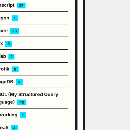
ascript
57
agon
1
avel
28
ux
9
lab
1
rotik
6
ngoDB
3
QL (My Structured Query
guage)
40
working
1
deJS
3