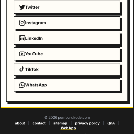
Twitter
Instagram
LinkedIn
YouTube
TikTok
WhatsApp
© 2026 pemburukode.com
about
|
contact
|
sitemap
|
privacy policy
|
QnA
|
WebApp