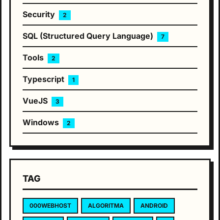
Security
2
SQL (Structured Query Language)
7
Tools
2
Typescript
1
VueJS
3
Windows
2
TAG
000WEBHOST
ALGORITMA
ANDROID