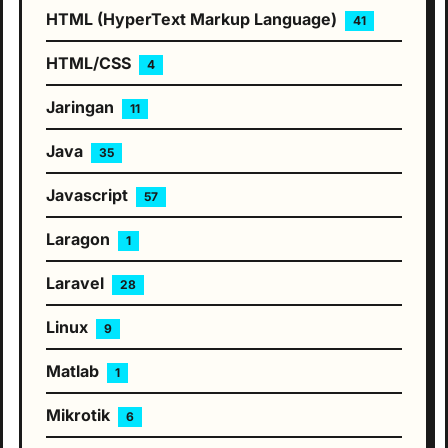
HTML (HyperText Markup Language)
41
HTML/CSS
4
Jaringan
11
Java
35
Javascript
57
Laragon
1
Laravel
28
Linux
9
Matlab
1
Mikrotik
6