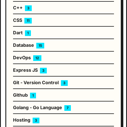
C++
3
CSS
11
Dart
1
Database
15
DevOps
12
Express JS
3
Git - Version Control
3
Github
1
Golang - Go Language
7
Hosting
3