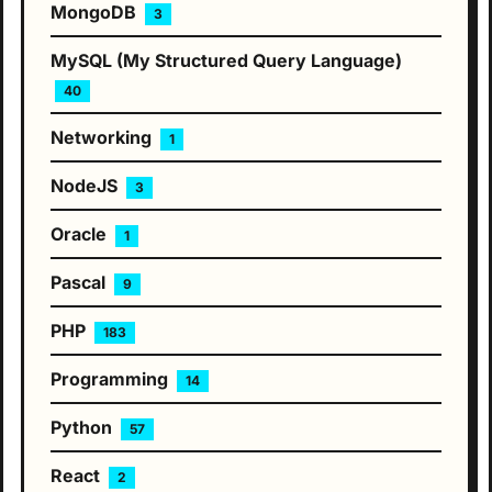
MongoDB
3
MySQL (My Structured Query Language)
40
Networking
1
NodeJS
3
Oracle
1
Pascal
9
PHP
183
Programming
14
Python
57
React
2