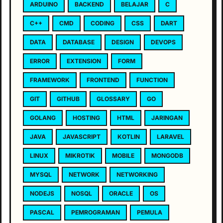
ARDUINO
BACKEND
BELAJAR
C
C++
CMD
CODING
CSS
DART
DATA
DATABASE
DESIGN
DEVOPS
ERROR
EXTENSION
FORM
FRAMEWORK
FRONTEND
FUNCTION
GIT
GITHUB
GLOSSARY
GO
GOLANG
HOSTING
HTML
JARINGAN
JAVA
JAVASCRIPT
KOTLIN
LARAVEL
LINUX
MIKROTIK
MOBILE
MONGODB
MYSQL
NETWORK
NETWORKING
NODEJS
NOSQL
ORACLE
OS
PASCAL
PEMROGRAMAN
PEMULA