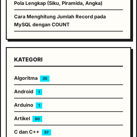
Pola Lengkap (Siku, Piramida, Angka)
Cara Menghitung Jumlah Record pada
MySQL dengan COUNT
KATEGORI
Algoritma
35
Android
1
Arduino
1
Artikel
80
C dan C++
57