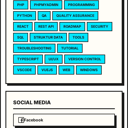
PHP
PHPMYADMIN
PROGRAMMING
PYTHON
QA
QUALITY ASSURANCE
REACT
REST API
ROADMAP
SECURITY
SQL
STRUKTUR DATA
TOOLS
TROUBLESHOOTING
TUTORIAL
TYPESCRIPT
UI/UX
VERSION CONTROL
VSCODE
VUEJS
WEB
WINDOWS
SOCIAL MEDIA
Facebook