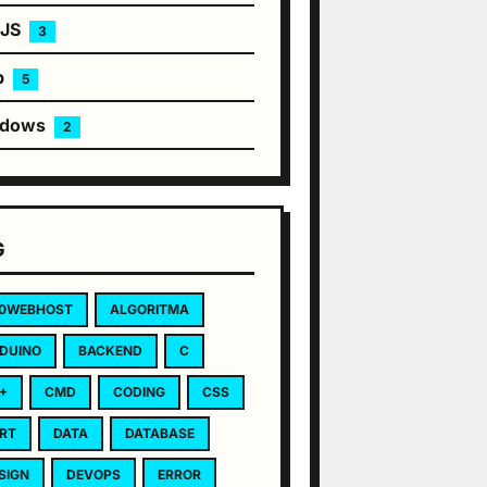
eJS
3
b
5
ndows
2
G
0WEBHOST
ALGORITMA
DUINO
BACKEND
C
+
CMD
CODING
CSS
RT
DATA
DATABASE
SIGN
DEVOPS
ERROR