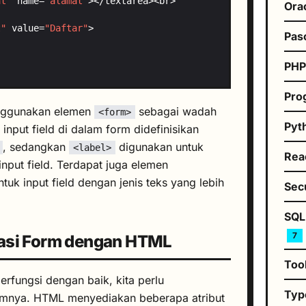
at"
 name=
"alamat"
Ora
t"
 value=
"Daftar"
Pas
PH
Pro
enggunakan elemen
sebagai wadah
<form>
Pyt
input field di dalam form didefinisikan
, sedangkan
digunakan untuk
<label>
Rea
nput field. Terdapat juga elemen
uk input field dengan jenis teks yang lebih
Sec
SQL
7
asi Form dengan HTML
Too
rfungsi dengan baik, kita perlu
Typ
amnya. HTML menyediakan beberapa atribut