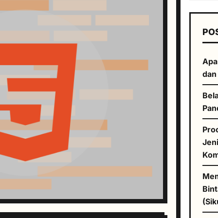
PO
Apa
dan
Bela
Pan
Pro
Jen
Kom
Mem
Bin
(Sik