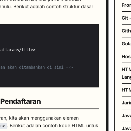
Fro
ahulu. Berikut adalah contoh struktur dasar
Git 
Git
Gol
Hos
ran akan ditambahkan di sini -->
HTM
Lan
HT
Pendaftaran
Jar
Jav
ran, kita akan menggunakan elemen
. Berikut adalah contoh kode HTML untuk
on>
Jav