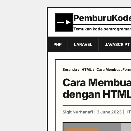
PemburuKod
Temukan kode pemrograman
PHP
LARAVEL
JAVASCRIPT
Beranda
/
HTML
/
Cara Membuat Form
Cara Membuat
dengan HTM
Sigit Nurhanafi
|
3 June 2023
|
HT