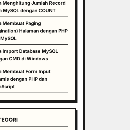
a Menghitung Jumlah Record
a MySQL dengan COUNT
a Membuat Paging
gination) Halaman dengan PHP
 MySQL
a Import Database MySQL
gan CMD di Windows
a Membuat Form Input
amis dengan PHP dan
aScript
TEGORI