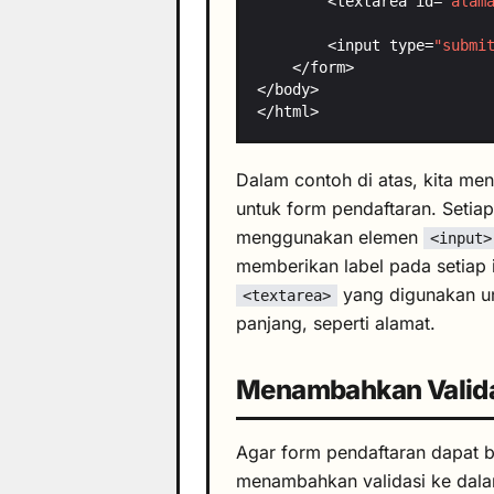
        <textarea id=
"alam
        <input type=
"submi
Dalam contoh di atas, kita m
untuk form pendaftaran. Setiap 
menggunakan elemen
<input>
memberikan label pada setiap i
yang digunakan unt
<textarea>
panjang, seperti alamat.
Menambahkan Valid
Agar form pendaftaran dapat be
menambahkan validasi ke dal