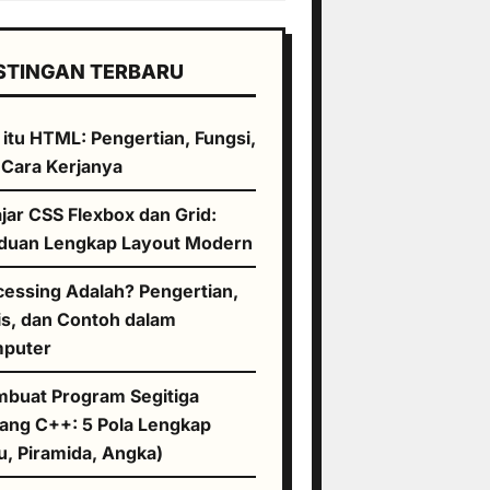
STINGAN TERBARU
 itu HTML: Pengertian, Fungsi,
 Cara Kerjanya
jar CSS Flexbox dan Grid:
duan Lengkap Layout Modern
cessing Adalah? Pengertian,
is, dan Contoh dalam
puter
buat Program Segitiga
tang C++: 5 Pola Lengkap
u, Piramida, Angka)