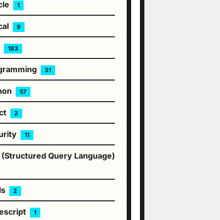
cle
1
cal
9
P
183
gramming
31
hon
57
ct
2
urity
11
 (Structured Query Language)
ls
2
escript
1