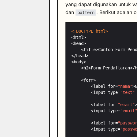
yang dapat digunakan untuk va
dan
. Berikut adalah
pattern
<!DOCTYPE html>
        <label for=
"nama"
        <input type=
"text"
        <label for=
"email"
        <input type=
"email
        <label for=
"passwo
        <input type=
"passw