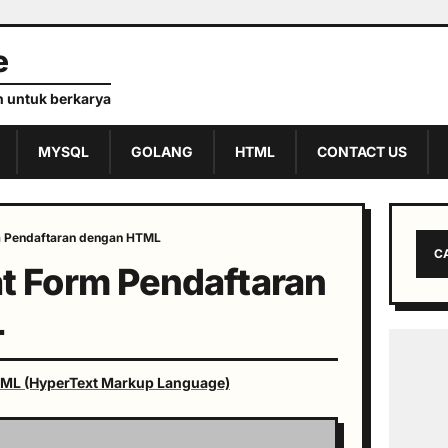
e
 untuk berkarya
MYSQL
GOLANG
HTML
CONTACT US
 Pendaftaran dengan HTML
C
 Form Pendaftaran
L
ML (HyperText Markup Language)