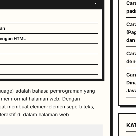
Car
pad
Car
ran
(Pa
dengan HTML
dan
Car
den
Car
Din
Jav
guage) adalah bahasa pemrograman yang
n memformat halaman web. Dengan
t membuat elemen-elemen seperti teks,
nteraktif di dalam halaman web.
KA