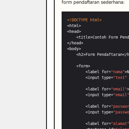
form pendaftaran sederhana:
<!DOCTYPE html>
        <label for=
"nama"
        <input type=
"text"
        <label for=
"email"
        <input type=
"email
        <label for=
"passwo
        <input type=
"passw
        <label for=
"alamat