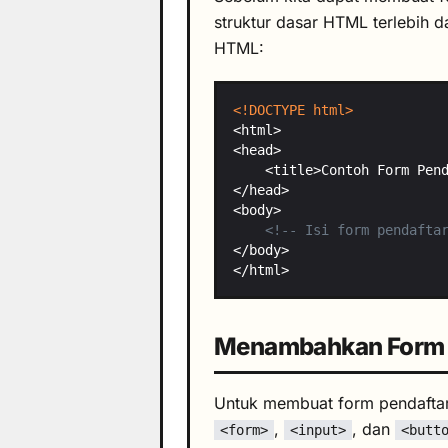
struktur dasar HTML terlebih d
HTML:
<!DOCTYPE html>
<!-- Isi form pendafta
Menambahkan Form 
Untuk membuat form pendafta
,
, dan
<form>
<input>
<butt