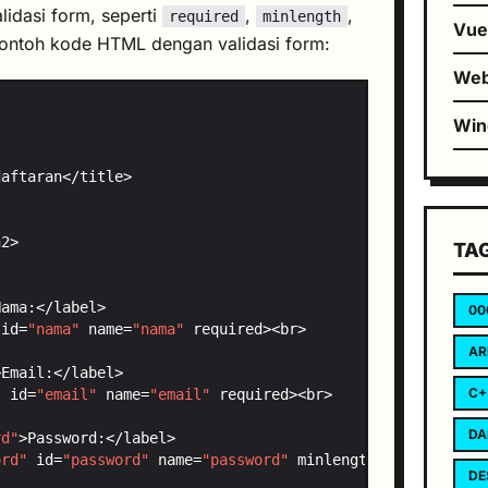
lidasi form, seperti
,
,
required
minlength
Vu
 contoh kode HTML dengan validasi form:
We
Wi
TA
00
 id=
"nama"
 name=
"nama"
AR
C+
"
 id=
"email"
 name=
"email"
DA
rd"
ord"
 id=
"password"
 name=
"password"
 minlength=
"8"
DE