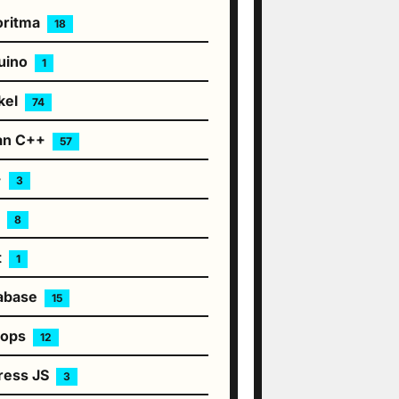
oritma
18
uino
1
kel
74
an C++
57
+
3
S
8
t
1
abase
15
vops
12
ress JS
3