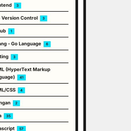
ntend
3
- Version Control
3
hub
1
ang - Go Language
6
ting
3
L (HyperText Markup
guage)
41
ML/CSS
4
ingan
2
a
35
ascript
57