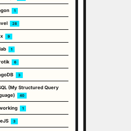
agon
1
avel
28
ux
9
lab
1
rotik
6
ngoDB
3
QL (My Structured Query
guage)
40
working
1
deJS
3