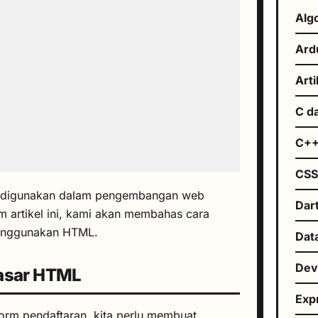
Alg
Ard
Arti
C d
C+
CS
ng digunakan dalam pengembangan web
Dar
m artikel ini, kami akan membahas cara
enggunakan HTML.
Dat
De
asar HTML
Exp
orm pendaftaran, kita perlu membuat