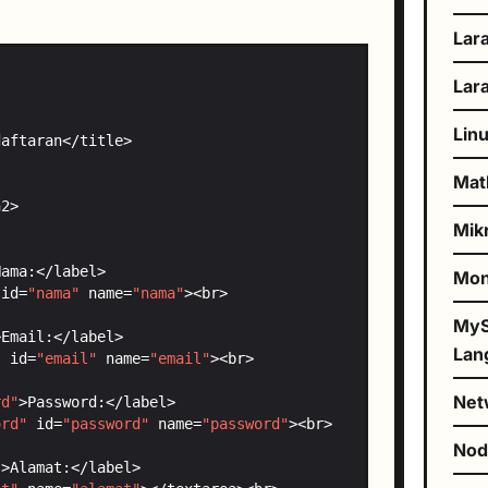
Lar
Lar
Lin
Mat
Mik
Mo
 id=
"nama"
 name=
"nama"
MyS
Lan
"
 id=
"email"
 name=
"email"
Net
rd"
ord"
 id=
"password"
 name=
"password"
No
"