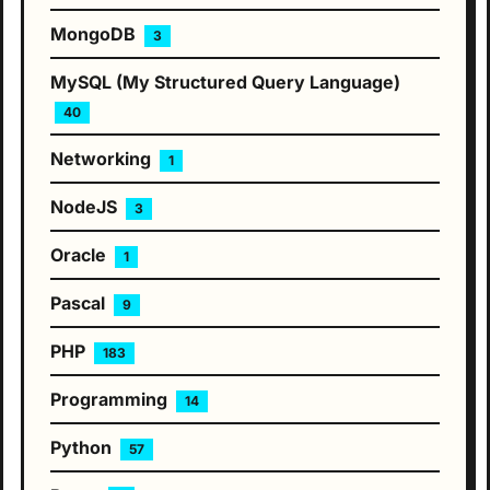
MongoDB
3
MySQL (My Structured Query Language)
40
Networking
1
NodeJS
3
Oracle
1
Pascal
9
PHP
183
Programming
14
Python
57