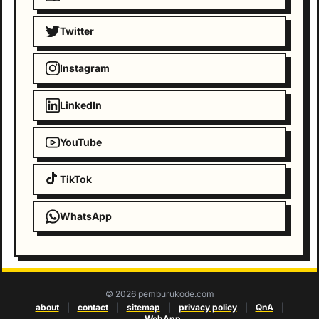
Twitter
Instagram
LinkedIn
YouTube
TikTok
WhatsApp
© 2026 pemburukode.com
about
|
contact
|
sitemap
|
privacy policy
|
QnA
|
WebApp