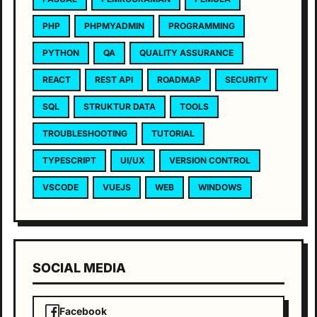
PHP
PHPMYADMIN
PROGRAMMING
PYTHON
QA
QUALITY ASSURANCE
REACT
REST API
ROADMAP
SECURITY
SQL
STRUKTUR DATA
TOOLS
TROUBLESHOOTING
TUTORIAL
TYPESCRIPT
UI/UX
VERSION CONTROL
VSCODE
VUEJS
WEB
WINDOWS
SOCIAL MEDIA
Facebook