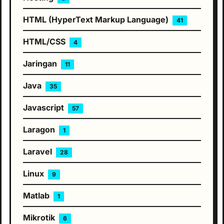
HTML (HyperText Markup Language)
41
HTML/CSS
4
Jaringan
11
Java
35
Javascript
57
Laragon
1
Laravel
28
Linux
9
Matlab
1
Mikrotik
6