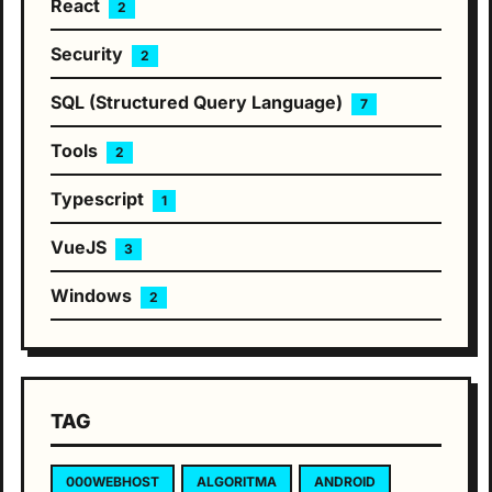
React
2
Security
2
SQL (Structured Query Language)
7
Tools
2
Typescript
1
VueJS
3
Windows
2
TAG
000WEBHOST
ALGORITMA
ANDROID