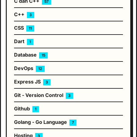
C dan C++
57
C++
3
CSS
11
Dart
1
Database
15
DevOps
12
Express JS
3
Git - Version Control
3
Github
1
Golang - Go Language
7
Hosting
3