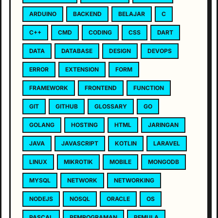
ARDUINO
BACKEND
BELAJAR
C
C++
CMD
CODING
CSS
DART
DATA
DATABASE
DESIGN
DEVOPS
ERROR
EXTENSION
FORM
FRAMEWORK
FRONTEND
FUNCTION
GIT
GITHUB
GLOSSARY
GO
GOLANG
HOSTING
HTML
JARINGAN
JAVA
JAVASCRIPT
KOTLIN
LARAVEL
LINUX
MIKROTIK
MOBILE
MONGODB
MYSQL
NETWORK
NETWORKING
NODEJS
NOSQL
ORACLE
OS
PASCAL
PEMROGRAMAN
PEMULA