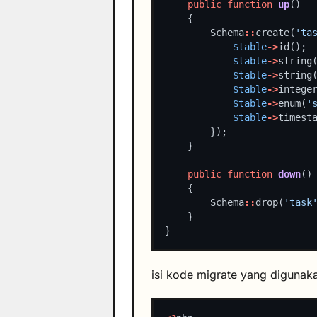
public
function
up
        Schema
::
create(
'ta
$table
->
$table
->
string
$table
->
string
$table
->
intege
$table
->
enum(
'
$table
->
public
function
down
        Schema
::
drop(
'task
isi kode migrate yang digunak