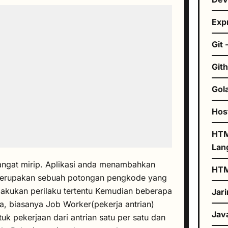
Exp
Git 
Git
Gol
Hos
HTM
Lan
ngat mirip. Aplikasi anda menambahkan
HT
 merupakan sebuah potongan pengkode yang
lakukan perilaku tertentu Kemudian beberapa
Jar
nya, biasanya Job Worker(pekerja antrian)
Jav
k pekerjaan dari antrian satu per satu dan