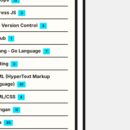
12
ress JS
3
- Version Control
3
hub
1
ang - Go Language
7
ting
3
L (HyperText Markup
guage)
41
ML/CSS
4
ingan
11
a
35