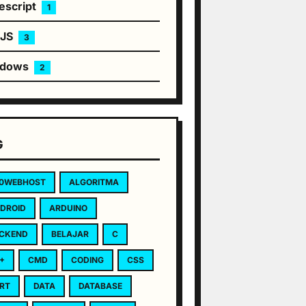
escript
1
eJS
3
ndows
2
G
0WEBHOST
ALGORITMA
DROID
ARDUINO
CKEND
BELAJAR
C
+
CMD
CODING
CSS
RT
DATA
DATABASE