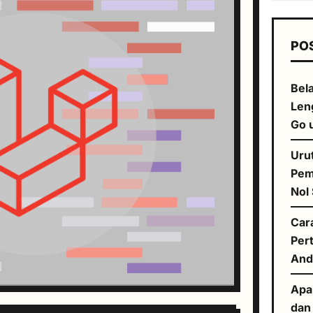
PO
Bela
Len
Go 
Uru
Pem
Nol
Car
Per
And
Apa
dan