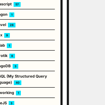
ascript
57
agon
1
avel
28
ux
9
lab
1
rotik
6
ngoDB
3
QL (My Structured Query
guage)
40
working
1
deJS
3