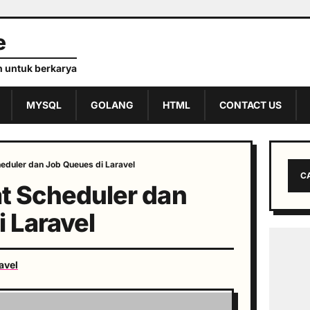
e
 untuk berkarya
MYSQL
GOLANG
HTML
CONTACT US
duler dan Job Queues di Laravel
C
 Scheduler dan
 Laravel
avel