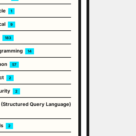
cle
1
cal
9
P
183
gramming
14
hon
57
ct
2
urity
2
 (Structured Query Language)
ls
2