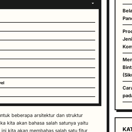
Bela
Pan
Pro
Jen
Kom
Mem
Bin
(Sik
vel
Car
pad
p
untuk beberapa arsitektur dan struktur
el
a kita akan bahasa salah satunya yaitu
KA
ini kita akan membahas salah satu fitur