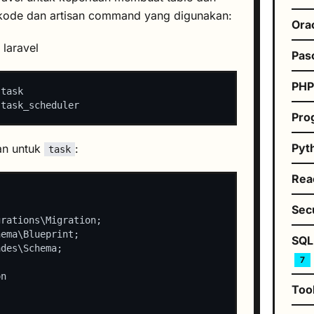
i kode dan artisan command yang digunakan:
Ora
 laravel
Pas
PH
Pro
Pyt
an untuk
:
task
Rea
Sec
SQL
7
Too