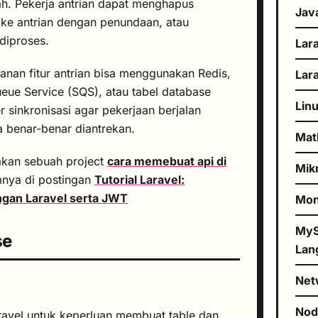
ah. Pekerja antrian dapat menghapus
Jav
ke antrian dengan penundaan, atau
diproses.
Lar
nan fitur antrian bisa menggunakan Redis,
Lar
ue Service (SQS), atau tabel database
Lin
r sinkronisasi agar pekerjaan berjalan
a benar-benar diantrekan.
Mat
akan sebuah project
cara memebuat api di
Mik
nya di postingan
Tutorial Laravel:
gan Laravel serta JWT
Mo
MyS
se
Lan
Net
No
ravel untuk keperluan membuat table dan