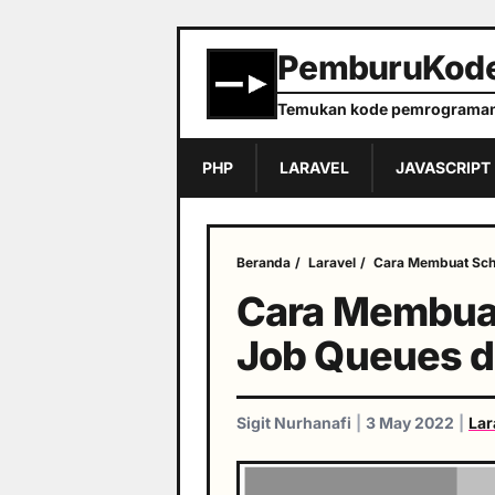
PemburuKod
Temukan kode pemrograman
PHP
LARAVEL
JAVASCRIPT
Beranda
/
Laravel
/
Cara Membuat Sche
Cara Membuat
Job Queues di
Sigit Nurhanafi
|
3 May 2022
|
Lar