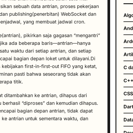
ikan sebuah data antrian, proses pekerjaan
 dan publishing(penerbitan) WebSocket dan
Alg
enjadwal, yang membuat jadwal cron.
And
antrian), pikirkan saja gagasan “mengantri”
Ard
 jika ada beberapa baris—antrian—hanya
atu waktu dari setiap antrian, dan setiap
Arti
apai bagian depan loket untuk dilayani.Di
kebijakan first-in-first-out FIFO yang ketat,
C d
 jaminan pasti bahwa seseorang tidak akan
C+
apa titik.
CS
 ditambahkan ke antrian, dihapus dari
u berhasil “diproses” dan kemudian dihapus.
Dar
capai bagian depan antrian, tidak dapat
i ke antrian untuk sementara waktu, dan
Dat
De