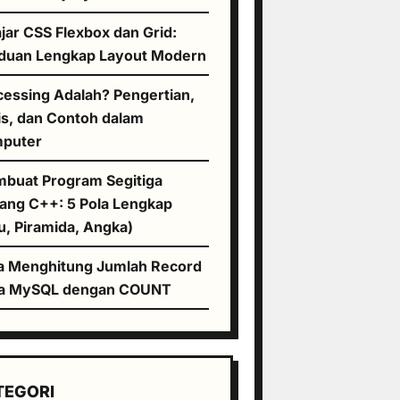
jar CSS Flexbox dan Grid:
duan Lengkap Layout Modern
cessing Adalah? Pengertian,
is, dan Contoh dalam
puter
buat Program Segitiga
tang C++: 5 Pola Lengkap
u, Piramida, Angka)
a Menghitung Jumlah Record
a MySQL dengan COUNT
TEGORI