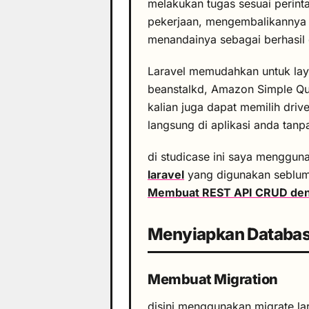
melakukan tugas sesuai perint
pekerjaan, mengembalikannya 
menandainya sebagai berhasil 
Laravel memudahkan untuk laya
beanstalkd, Amazon Simple Que
kalian juga dapat memilih drive
langsung di aplikasi anda tanp
di studicase ini saya menggun
laravel
yang digunakan seblum
Membuat REST API CRUD den
Menyiapkan Databa
Membuat Migration
disini menggunakan migrate la