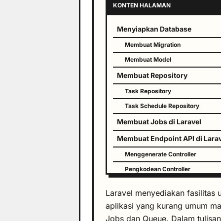
KONTEN HALAMAN
Menyiapkan Database
Membuat Migration
Membuat Model
Membuat Repository
Task Repository
Task Schedule Repository
Membuat
Jobs
di Laravel
Membuat Endpoint API di Lara
Menggenerate Controller
Pengkodean Controller
api.ph
Menambahkan route di
Laravel menyediakan fasilitas 
Menjalankan Jobs Queue Larav
aplikasi yang kurang umum mak
Jobs dan Queue. Dalam tulisan 
Penutup