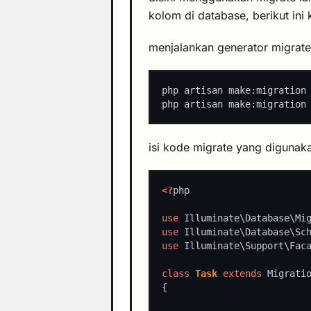
kolom di database, berikut in
menjalankan generator migrate
isi kode migrate yang digunak
<?
use
use
use
class
Task
extends