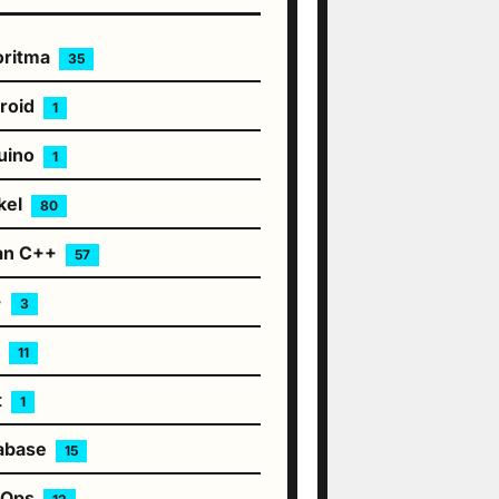
oritma
35
roid
1
uino
1
kel
80
an C++
57
+
3
S
11
t
1
abase
15
vOps