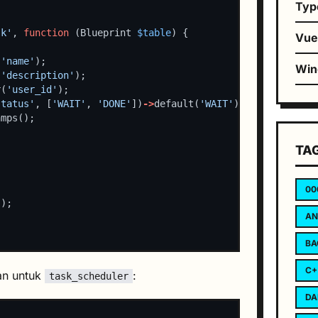
Typ
sk'
, 
function
 (Blueprint 
$table
Vu
(
'name'
Wi
(
'description'
r(
'user_id'
status'
, [
'WAIT'
, 
'DONE'
])
->
default(
'WAIT'
TA
00
'
AN
BA
C+
an untuk
:
task_scheduler
DA