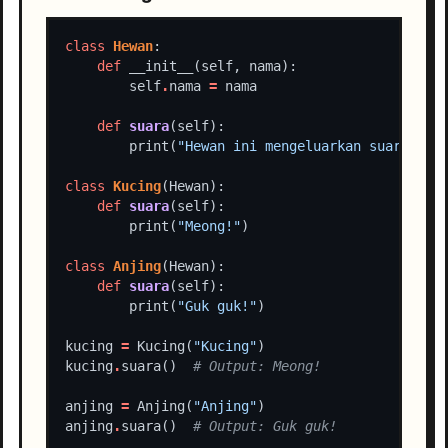
class
Hewan
def
        self
.
nama 
=
def
suara
        print(
"Hewan ini mengeluarkan suara."
class
Kucing
def
suara
        print(
"Meong!"
class
Anjing
def
suara
        print(
"Guk guk!"
kucing 
=
 Kucing(
"Kucing"
kucing
.
suara()  
# Output: Meong!
anjing 
=
 Anjing(
"Anjing"
anjing
.
suara()  
# Output: Guk guk!