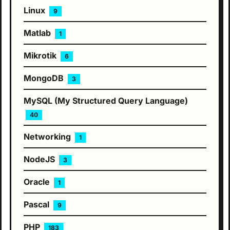
Linux
9
Matlab
1
Mikrotik
6
MongoDB
3
MySQL (My Structured Query Language)
40
Networking
1
NodeJS
3
Oracle
1
Pascal
9
PHP
183