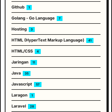
Github
1
Golang - Go Language
7
Hosting
3
HTML (HyperText Markup Language)
41
HTML/CSS
4
Jaringan
11
Java
35
Javascript
57
Laragon
1
Laravel
28