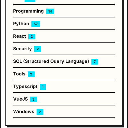
Programming
14
Python
57
React
2
Security
2
SQL (Structured Query Language)
7
Tools
2
Typescript
1
VueJS
3
Windows
2