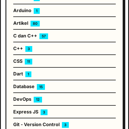
Arduino
1
Artikel
80
C dan C++
57
C++
3
CSS
11
Dart
1
Database
15
DevOps
12
Express JS
3
Git - Version Control
3