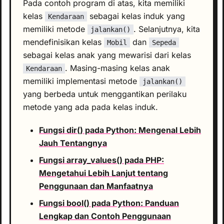
Pada contoh program di atas, kita memiliki
kelas
sebagai kelas induk yang
Kendaraan
memiliki metode
. Selanjutnya, kita
jalankan()
mendefinisikan kelas
dan
Mobil
Sepeda
sebagai kelas anak yang mewarisi dari kelas
. Masing-masing kelas anak
Kendaraan
memiliki implementasi metode
jalankan()
yang berbeda untuk menggantikan perilaku
metode yang ada pada kelas induk.
Fungsi dir() pada Python: Mengenal Lebih
Jauh Tentangnya
Fungsi array_values() pada PHP:
Mengetahui Lebih Lanjut tentang
Penggunaan dan Manfaatnya
Fungsi bool() pada Python: Panduan
Lengkap dan Contoh Penggunaan