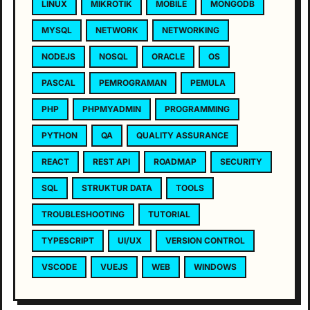
LINUX
MIKROTIK
MOBILE
MONGODB
MYSQL
NETWORK
NETWORKING
NODEJS
NOSQL
ORACLE
OS
PASCAL
PEMROGRAMAN
PEMULA
PHP
PHPMYADMIN
PROGRAMMING
PYTHON
QA
QUALITY ASSURANCE
REACT
REST API
ROADMAP
SECURITY
SQL
STRUKTUR DATA
TOOLS
TROUBLESHOOTING
TUTORIAL
TYPESCRIPT
UI/UX
VERSION CONTROL
VSCODE
VUEJS
WEB
WINDOWS