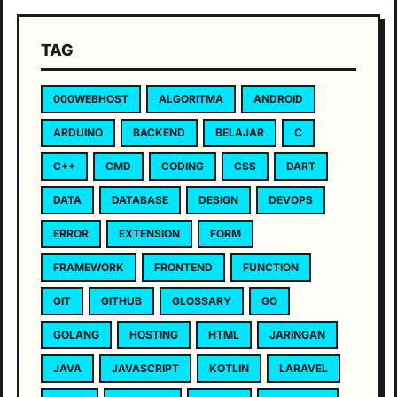
TAG
000WEBHOST
ALGORITMA
ANDROID
ARDUINO
BACKEND
BELAJAR
C
C++
CMD
CODING
CSS
DART
DATA
DATABASE
DESIGN
DEVOPS
ERROR
EXTENSION
FORM
FRAMEWORK
FRONTEND
FUNCTION
GIT
GITHUB
GLOSSARY
GO
GOLANG
HOSTING
HTML
JARINGAN
JAVA
JAVASCRIPT
KOTLIN
LARAVEL