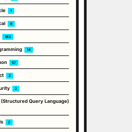
cle
1
cal
9
P
183
gramming
14
hon
57
ct
2
urity
2
 (Structured Query Language)
ls
2