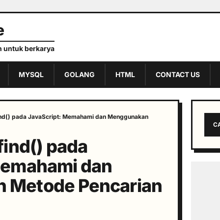
e
 untuk berkarya
MYSQL
GOLANG
HTML
CONTACT US
ind() pada JavaScript: Memahami dan Menggunakan
C
find() pada
Memahami dan
 Metode Pencarian