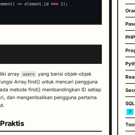
lement) => element.id 
===
2
Ora
Pas
PH
Pro
Pyt
liki array
yang berisi objek-objek
users
Rea
ungsi Array.find() untuk mencari pengguna
pada metode find() membandingkan ID setiap
Sec
ari, dan mengembalikan pengguna pertama
SQL
t.
7
Praktis
Too