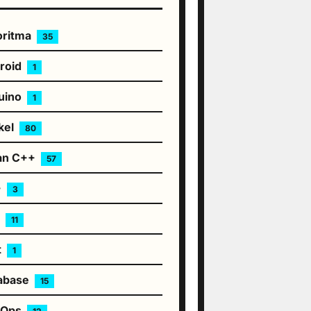
oritma
35
roid
1
uino
1
kel
80
an C++
57
+
3
S
11
t
1
abase
15
vOps