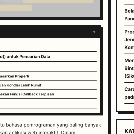
Bela
Pan
Pro
Jen
Kom
d() untuk Pencarian Data
Mem
Bin
(Sik
asarkan Properti
gan Kondisi Lebih Rumit
Car
akan Fungsi Callback Terpisah
pad
atu bahasa pemrograman yang paling banyak
KA
n aplikasi web interaktif. Dalam