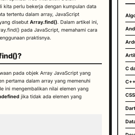
 kita perlu bekerja dengan kumpulan data
ta tertentu dalam array, JavaScript
Alg
yang disebut
Array.find()
. Dalam artikel ini,
And
rray.find() pada JavaScript, memahami cara
penggunaan praktisnya.
Ard
find()?
Arti
C d
aan pada objek Array JavaScript yang
en pertama dalam array yang memenuhi
C+
de ini mengembalikan nilai elemen yang
CS
ndefined
jika tidak ada elemen yang
Dar
Dat
De