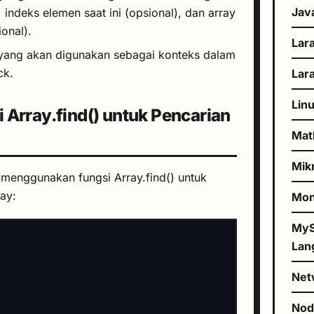
Jav
 indeks elemen saat ini (opsional), dan array
ional).
Lar
 yang akan digunakan sebagai konteks dalam
ck.
Lar
Lin
Array.find() untuk Pencarian
Mat
Mik
 menggunakan fungsi Array.find() untuk
ay:
Mo
MyS
Lan
Net
No