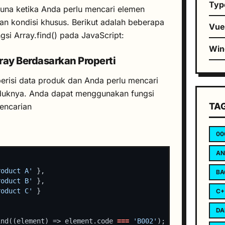
Typ
guna ketika Anda perlu mencari elemen
an kondisi khusus. Berikut adalah beberapa
Vu
si Array.find() pada JavaScript:
Wi
ray Berdasarkan Properti
berisi data produk dan Anda perlu mencari
duknya. Anda dapat menggunakan fungsi
TA
pencarian
00
AN
roduct A'
BA
roduct B'
roduct C'
C+
DA
ind((element) => element.code 
===
'B002'