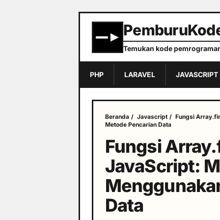
PemburuKod
Temukan kode pemrograman
PHP
LARAVEL
JAVASCRIPT
Beranda
/
Javascript
/
Fungsi Array.f
Metode Pencarian Data
Fungsi Array.
JavaScript: 
Menggunakan
Data