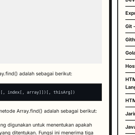
Exp
Git 
Git
Gol
Hos
y.find() adalah sebagai berikut:
HTM
Lan
HT
etode Array.find() adalah sebagai berikut:
Jar
yang digunakan untuk menentukan apakah
Jav
ang ditentukan. Fungsi ini menerima tiga