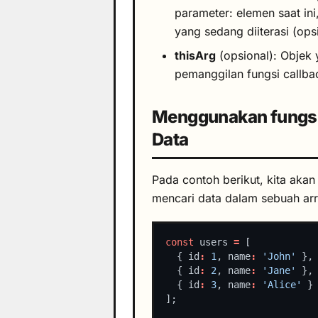
parameter: elemen saat ini,
yang sedang diiterasi (ops
thisArg
(opsional): Objek
pemanggilan fungsi callba
Menggunakan fungsi 
Data
Pada contoh berikut, kita akan
mencari data dalam sebuah arr
const
 users 
=
  { id
:
1
, name
:
'John'
  { id
:
2
, name
:
'Jane'
  { id
:
3
, name
:
'Alice'