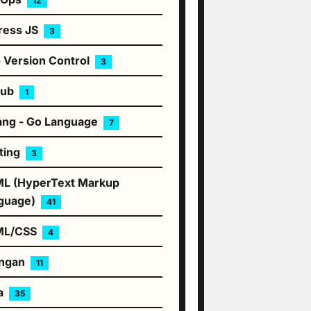
12
ress JS
3
- Version Control
3
hub
1
ang - Go Language
7
ting
3
L (HyperText Markup
guage)
41
ML/CSS
4
ingan
11
a
35