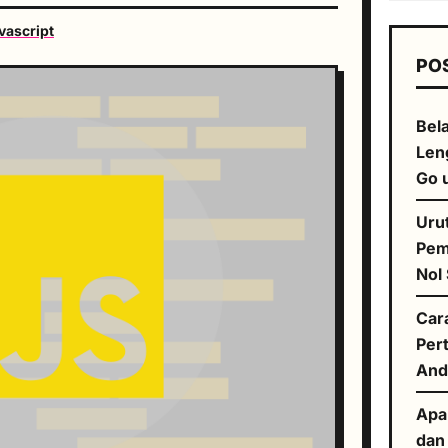
vascript
PO
Bela
Len
Go 
Uru
Pem
Nol
Car
Per
And
Apa
dan