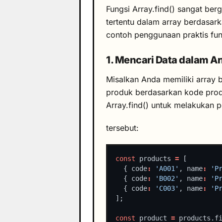
Fungsi Array.find() sangat ber
tertentu dalam array berdasark
contoh penggunaan praktis fung
1. Mencari Data dalam Ar
Misalkan Anda memiliki array 
produk berdasarkan kode pro
Array.find() untuk melakukan 
tersebut:
const
 products 
=
  { code
:
'A001'
, name
:
'P
  { code
:
'B002'
, name
:
'P
  { code
:
'C003'
, name
:
'P
const
 product 
=
 products.f