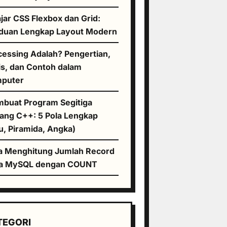
jar CSS Flexbox dan Grid:
duan Lengkap Layout Modern
cessing Adalah? Pengertian,
is, dan Contoh dalam
puter
buat Program Segitiga
tang C++: 5 Pola Lengkap
u, Piramida, Angka)
a Menghitung Jumlah Record
a MySQL dengan COUNT
TEGORI