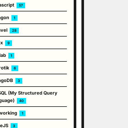
ascript
57
agon
1
avel
28
ux
9
lab
1
rotik
6
ngoDB
3
QL (My Structured Query
guage)
40
working
1
deJS
3