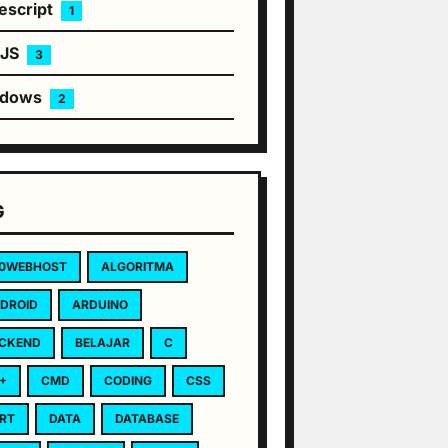
escript
1
eJS
3
ndows
2
G
0WEBHOST
ALGORITMA
DROID
ARDUINO
CKEND
BELAJAR
C
+
CMD
CODING
CSS
RT
DATA
DATABASE