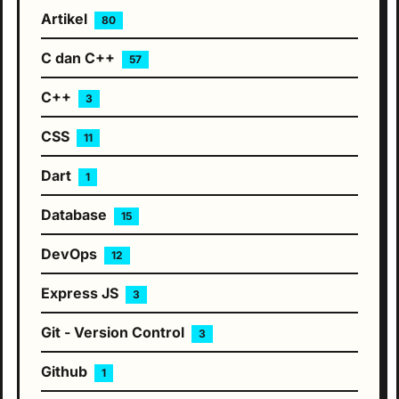
Artikel
80
C dan C++
57
C++
3
CSS
11
Dart
1
Database
15
DevOps
12
Express JS
3
Git - Version Control
3
Github
1