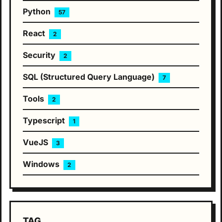
Python
57
React
2
Security
2
SQL (Structured Query Language)
7
Tools
2
Typescript
1
VueJS
3
Windows
2
TAG