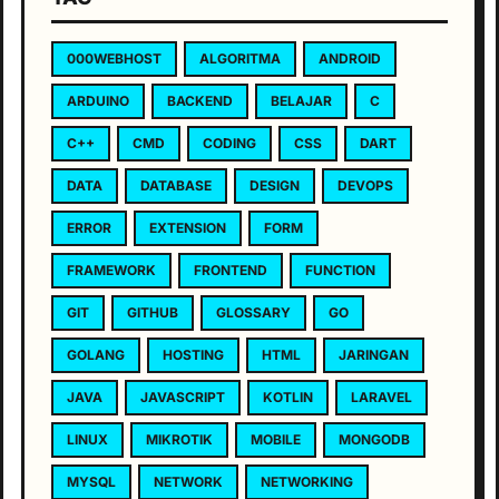
000WEBHOST
ALGORITMA
ANDROID
ARDUINO
BACKEND
BELAJAR
C
C++
CMD
CODING
CSS
DART
DATA
DATABASE
DESIGN
DEVOPS
ERROR
EXTENSION
FORM
FRAMEWORK
FRONTEND
FUNCTION
GIT
GITHUB
GLOSSARY
GO
GOLANG
HOSTING
HTML
JARINGAN
JAVA
JAVASCRIPT
KOTLIN
LARAVEL
LINUX
MIKROTIK
MOBILE
MONGODB
MYSQL
NETWORK
NETWORKING