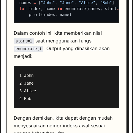
names 
=
 [
"John"
, 
"Jane"
, 
"Alice"
, 
"Bob"
for
 index, name 
in
 enumerate(names, start
=
1
Dalam contoh ini, kita memberikan nilai
saat menggunakan fungsi
start=1
. Output yang dihasilkan akan
enumerate()
menjadi:
1 John

2 Jane

3 Alice

Dengan demikian, kita dapat dengan mudah
menyesuaikan nomor indeks awal sesuai