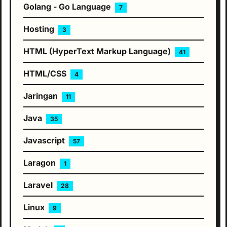
Golang - Go Language
7
Hosting
3
HTML (HyperText Markup Language)
41
HTML/CSS
4
Jaringan
11
Java
35
Javascript
57
Laragon
1
Laravel
28
Linux
9