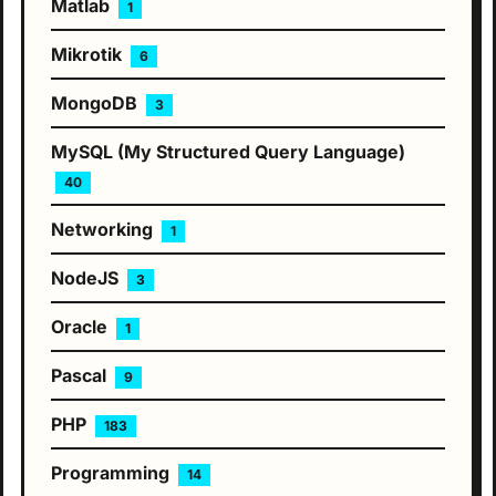
Matlab
1
Mikrotik
6
MongoDB
3
MySQL (My Structured Query Language)
40
Networking
1
NodeJS
3
Oracle
1
Pascal
9
PHP
183
Programming
14