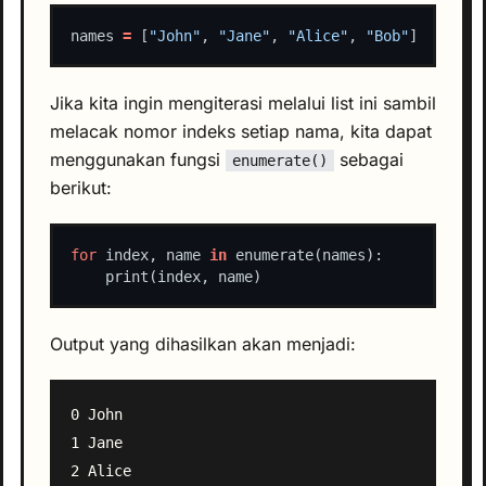
names 
=
 [
"John"
, 
"Jane"
, 
"Alice"
, 
"Bob"
Jika kita ingin mengiterasi melalui list ini sambil
melacak nomor indeks setiap nama, kita dapat
menggunakan fungsi
sebagai
enumerate()
berikut:
for
 index, name 
in
Output yang dihasilkan akan menjadi:
0 John

1 Jane

2 Alice
