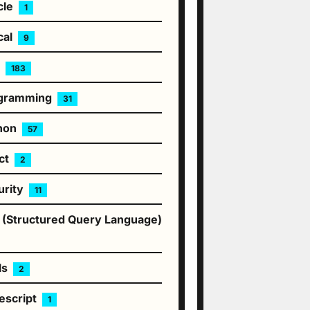
cle
1
cal
9
P
183
gramming
31
hon
57
ct
2
urity
11
 (Structured Query Language)
ls
2
escript
1