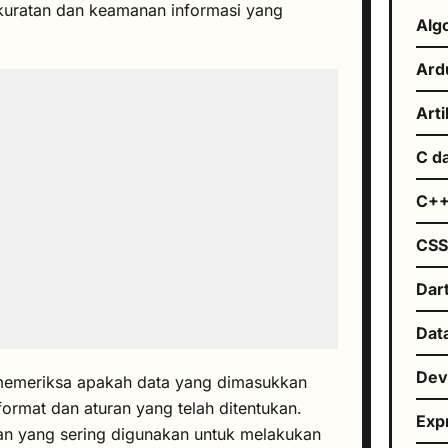
kuratan dan keamanan informasi yang
Alg
Ard
Arti
C d
C+
CS
Dar
Dat
De
k memeriksa apakah data yang dimasukkan
ormat dan aturan yang telah ditentukan.
Exp
n yang sering digunakan untuk melakukan