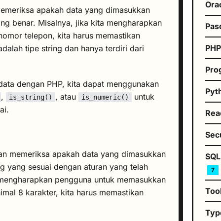
Ora
 memeriksa apakah data yang dimasukkan
ang benar. Misalnya, jika kita mengharapkan
Pas
mor telepon, kita harus memastikan
PH
lah tipe string dan hanya terdiri dari
Pro
 data dengan PHP, kita dapat menggunakan
Pyt
,
, atau
untuk
is_string()
is_numeric()
ai.
Rea
Sec
tkan memeriksa apakah data yang dimasukkan
SQL
g yang sesuai dengan aturan yang telah
7
ita mengharapkan pengguna untuk memasukkan
Too
imal 8 karakter, kita harus memastikan
Typ