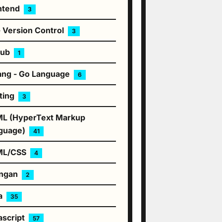
ntend
3
- Version Control
3
hub
1
ang - Go Language
6
ting
3
L (HyperText Markup
guage)
41
ML/CSS
4
ingan
2
a
35
ascript
57