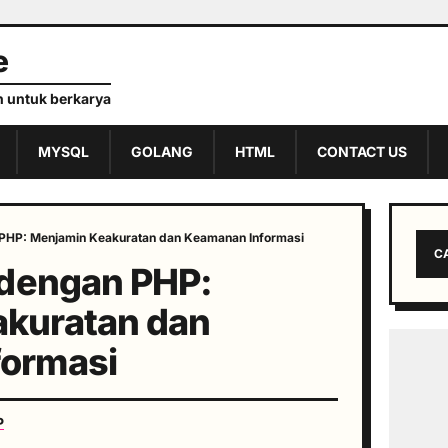
e
 untuk berkarya
MYSQL
GOLANG
HTML
CONTACT US
 PHP: Menjamin Keakuratan dan Keamanan Informasi
C
 dengan PHP:
kuratan dan
ormasi
P