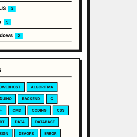
eJS
3
b
5
ndows
2
G
0WEBHOST
ALGORITMA
DUINO
BACKEND
C
+
CMD
CODING
CSS
RT
DATA
DATABASE
SIGN
DEVOPS
ERROR