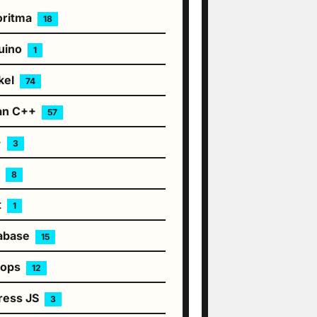
oritma
18
uino
1
kel
74
an C++
57
+
3
S
8
t
1
abase
15
vops
12
ress JS
3