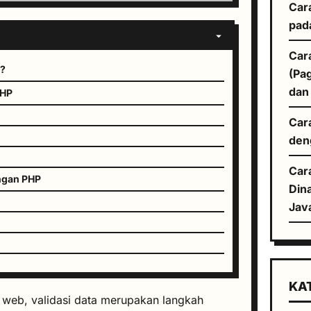
Car
pad
Car
g?
(Pa
dan
PHP
Car
den
Car
engan PHP
Din
Jav
KA
web, validasi data merupakan langkah