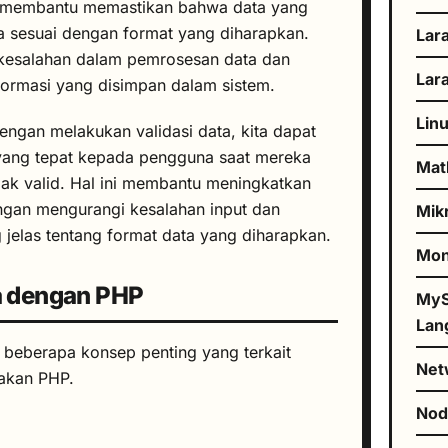
a membantu memastikan bahwa data yang
 sesuai dengan format yang diharapkan.
Lar
 kesalahan dalam pemrosesan data dan
Lar
formasi yang disimpan dalam sistem.
Lin
ngan melakukan validasi data, kita dapat
ang tepat kepada pengguna saat mereka
Mat
ak valid. Hal ini membantu meningkatkan
gan mengurangi kesalahan input dan
Mik
jelas tentang format data yang diharapkan.
Mo
a dengan PHP
MyS
Lan
i beberapa konsep penting yang terkait
Net
akan PHP.
No