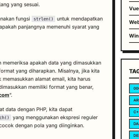
ang yang sesuai.
Vu
unakan fungsi
untuk mendapatkan
strlen()
We
 apakah panjangnya memenuhi syarat yang
Wi
kan memeriksa apakah data yang dimasukkan
ormat yang diharapkan. Misalnya, jika kita
TA
memasukkan alamat email, kita harus
imasukkan memiliki format yang benar,
00
com
”.
AR
at data dengan PHP, kita dapat
C+
yang menggunakan ekspresi reguler
ch()
DA
cocok dengan pola yang diinginkan.
DE