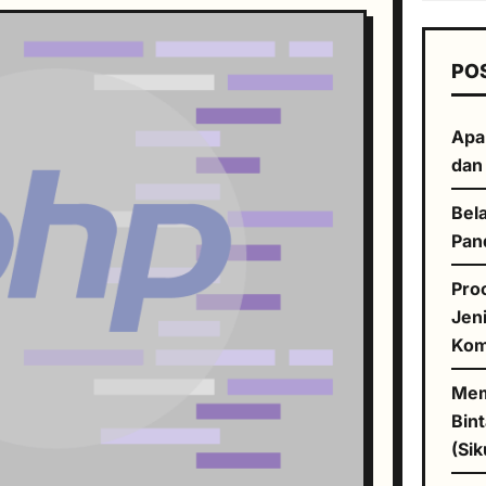
PO
Apa
dan
Bela
Pan
Pro
Jen
Kom
Mem
Bin
(Sik