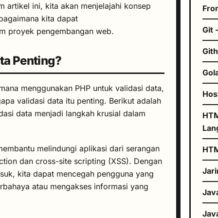
 artikel ini, kita akan menjelajahi konsep
Fro
bagaimana kita dapat
Git 
am proyek pengembangan web.
Git
ta Penting?
Gol
mana menggunakan PHP untuk validasi data,
Hos
a validasi data itu penting. Berikut adalah
asi data menjadi langkah krusial dalam
HTM
Lan
membantu melindungi aplikasi dari serangan
HT
ction
dan
cross-site scripting
(XSS). Dengan
Jar
suk, kita dapat mencegah pengguna yang
erbahaya atau mengakses informasi yang
Jav
Jav