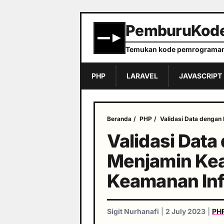
PemburuKod
Temukan kode pemrograman
PHP
LARAVEL
JAVASCRIPT
Beranda
/
PHP
/
Validasi Data dengan
Validasi Data
Menjamin Kea
Keamanan Inf
Sigit Nurhanafi
|
2 July 2023
|
PH