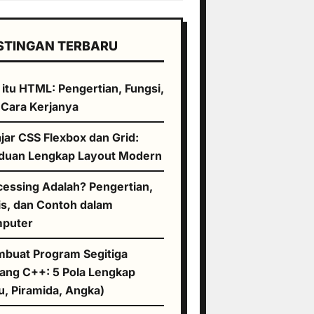
STINGAN TERBARU
 itu HTML: Pengertian, Fungsi,
 Cara Kerjanya
jar CSS Flexbox dan Grid:
duan Lengkap Layout Modern
cessing Adalah? Pengertian,
is, dan Contoh dalam
puter
buat Program Segitiga
tang C++: 5 Pola Lengkap
u, Piramida, Angka)