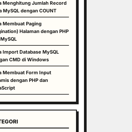
a Menghitung Jumlah Record
a MySQL dengan COUNT
a Membuat Paging
gination) Halaman dengan PHP
 MySQL
a Import Database MySQL
gan CMD di Windows
a Membuat Form Input
amis dengan PHP dan
aScript
TEGORI