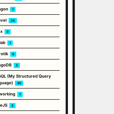
agon
1
avel
28
ux
9
lab
1
rotik
6
ngoDB
3
QL (My Structured Query
guage)
40
working
1
deJS
3